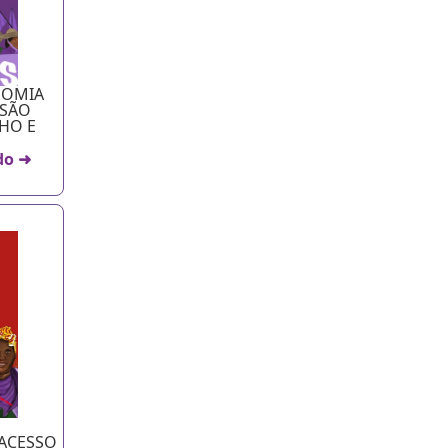
NOMIA
USÃO
HO E
do ➜
 ACESSO