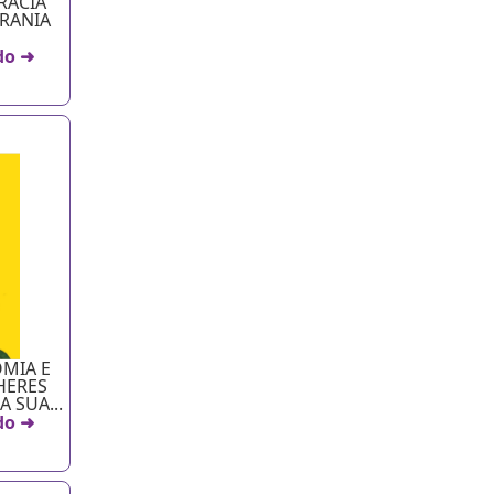
RACIA
ERANIA
do ➜
MIA E
HERES
 SUA...
do ➜