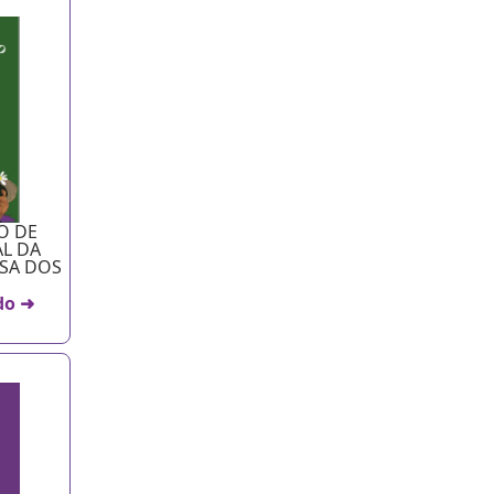
O DE
AL DA
ESA DOS
do ➜